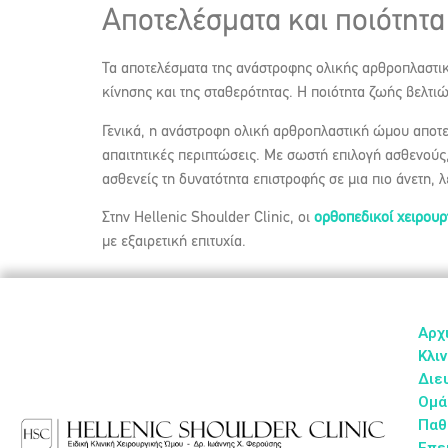
Αποτελέσματα και ποιότητ
Τα αποτελέσματα της ανάστροφης ολικής αρθροπλαστική
κίνησης και της σταθερότητας. Η ποιότητα ζωής βελτι
Γενικά, η ανάστροφη ολική αρθροπλαστική ώμου αποτελ
απαιτητικές περιπτώσεις. Με σωστή επιλογή ασθενού
ασθενείς τη δυνατότητα επιστροφής σε μια πιο άνετη, 
Στην Hellenic Shoulder Clinic, οι
ορθοπεδικοί χειρου
με εξαιρετική επιτυχία.
Αρχ
Κλιν
Διε
Ομά
Παθ
Επε