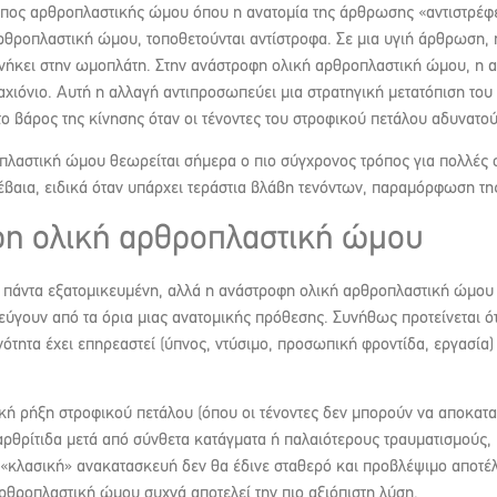
πος αρθροπλαστικής ώμου όπου η ανατομία της άρθρωσης «αντιστρέφετα
θροπλαστική ώμου, τοποθετούνται αντίστροφα. Σε μια υγιή άρθρωση, 
ήκει στην ωμοπλάτη. Στην ανάστροφη ολική αρθροπλαστική ώμου, η αρχ
ραχιόνιο. Αυτή η αλλαγή αντιπροσωπεύει μια στρατηγική μετατόπιση του
ο βάρος της κίνησης όταν οι τένοντες του στροφικού πετάλου αδυνατο
οπλαστική ώμου θεωρείται σήμερα ο πιο σύγχρονος τρόπος για πολλές 
βέβαια, ειδικά όταν υπάρχει τεράστια βλάβη τενόντων, παραμόρφωση τ
οφη ολική αρθροπλαστική ώμου
 πάντα εξατομικευμένη, αλλά η ανάστροφη ολική αρθροπλαστική ώμου 
εύγουν από τα όρια μιας ανατομικής πρόθεσης. Συνήθως προτείνεται ό
ότητα έχει επηρεαστεί (ύπνος, ντύσιμο, προσωπική φροντίδα, εργασία) 
ική ρήξη στροφικού πετάλου (όπου οι τένοντες δεν μπορούν να αποκατα
αρθρίτιδα μετά από σύνθετα κατάγματα ή παλαιότερους τραυματισμούς,
η «κλασική» ανακατασκευή δεν θα έδινε σταθερό και προβλέψιμο αποτ
θροπλαστική ώμου συχνά αποτελεί την πιο αξιόπιστη λύση.