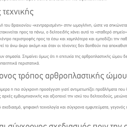
 τεχνικής
λή του βραχιονίου «κεντραρισμένη» στην ωμογλήνη, ώστε να σηκώνεται
τακινείται προς τα πάνω, ο δελτοειδής χάνει αυτό το «σταθερό σημείο»
έντρο περιστροφής προς τα έσω και χαμηλότερα και εμποδίζει την παθ
νεί το άνω άκρο ακόμη και όταν οι τένοντες δεν βοηθούν πια αποκαθισ
ουν σημασία. Σημαίνει όμως ότι η επιτυχία της αρθροπλαστικής ώμου δε
παιτητικά περιστατικά.
χρονος τρόπος αρθροπλαστικής ώμου
ερα η πιο σύγχρονη προσέγγιση γιατί αντιμετωπίζει προβλήματα που 
ς αρχές εμβιομηχανικής και αξιοποιεί την ισχύ του δελτοειδούς, μειών
σχεδιασμό, ψηφιακή τεχνολογία και σύγχρονα εμφυτεύματα, γεγονός πο