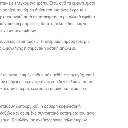
ι» με ελεγχόμενο τρόπο. Έτσι, αντί τα εμφυτεύματα
η σφαίρα του ώμου βρίσκεται στο άνω άκρο του
ιτεκτονική αυτή αντιστρέφεται: η μεταλλική σφαίρα
 κέντρου περιστροφής, ώστε ο δελτοειδής μυς να
ύν να ανταποκριθούν.
σύνθετες περιπτώσεις. Η επέμβαση προσφέρει μια
ης ωμογλήνης ή σημαντική οστική απώλεια.
έχει συγκεκριμένα «δυνατά» πεδία εφαρμογής, γιατί
ταν υπάρχει επίμονος πόνος που δεν βελτιώνεται με
και όταν ο ώμος έχει χάσει σημαντικό μέρος της
σταθούν λειτουργικά), η σοβαρή εκφυλιστική
 καθώς και ορισμένα συντριπτικά κατάγματα του άνω
έλεσμα. Επιπλέον, σε αναθεωρήσεις παλαιότερων