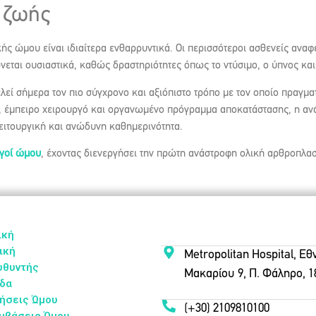
α ζωής
ς ώμου είναι ιδιαίτερα ενθαρρυντικά. Οι περισσότεροι ασθενείς αναφ
ώνεται ουσιαστικά, καθώς δραστηριότητες όπως το ντύσιμο, ο ύπνος και
εί σήμερα τον πιο σύγχρονο και αξιόπιστο τρόπο με τον οποίο πραγμα
ς, έμπειρο χειρουργό και οργανωμένο πρόγραμμα αποκατάστασης, η α
λειτουργική και ανώδυνη καθημερινότητα.
ργοί ώμου
, έχοντας διενεργήσει την πρώτη ανάστροφη ολική αρθροπλα
ική
ική
Metropolitan Hospital, Ε
υθυντής
Μακαρίου 9, Π. Φάληρο, 1
δα
ήσεις Ώμου
(+30) 2109810100
μβάσεις Ώμου