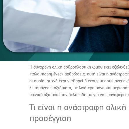
Η σύγχρονη ολική αρθροπλαστική ώμου έχει εξελιχθεί 
«ταλαιπωρημένες» αρθρώσεις, αυτή είναι η ανάστροφη 
οι οποίοι συχνά έχουν φθαρεί ή έχουν υποστεί ανεπαν
λειτουργήσει αξιόπιστα, με λιγότερο πόνο και περισσό
τεχνική αξιοποιεί τον δελτοειδή μυ για να επαναφέρει 
Τι είναι η ανάστροφη ολική
προσέγγιση