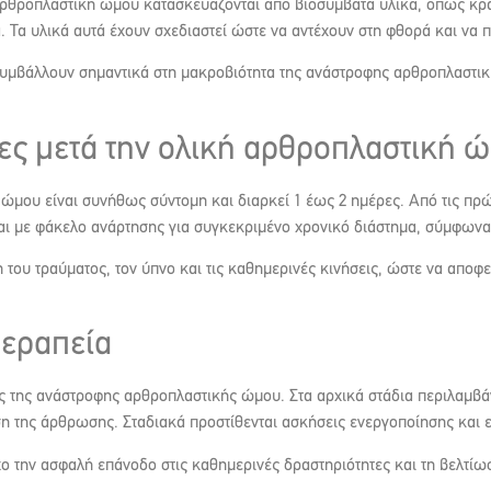
αρθροπλαστική ώμου κατασκευάζονται από βιοσυμβατά υλικά, όπως κρά
. Τα υλικά αυτά έχουν σχεδιαστεί ώστε να αντέχουν στη φθορά και να
μβάλλουν σημαντικά στη μακροβιότητα της ανάστροφης αρθροπλαστική
ες μετά την ολική αρθροπλαστική 
ώμου είναι συνήθως σύντομη και διαρκεί 1 έως 2 ημέρες. Από τις πρώ
αι με φάκελο ανάρτησης για συγκεκριμένο χρονικό διάστημα, σύμφωνα 
 του τραύματος, τον ύπνο και τις καθημερινές κινήσεις, ώστε να αποφ
θεραπεία
ας της ανάστροφης αρθροπλαστικής ώμου. Στα αρχικά στάδια περιλαμβάν
νση της άρθρωσης. Σταδιακά προστίθενται ασκήσεις ενεργοποίησης και
χο την ασφαλή επάνοδο στις καθημερινές δραστηριότητες και τη βελτίω