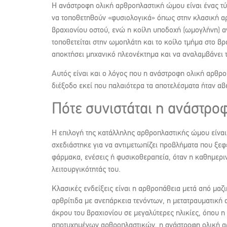
Η ανάστροφη ολική αρθροπλαστική ώμου είναι ένας τύ
να τοποθετηθούν «φυσιολογικά» όπως στην κλασική αρ
βραχιονίου οστού, ενώ η κοίλη υποδοχή (ωμογλήνη) αν
τοποθετείται στην ωμοπλάτη και το κοίλο τμήμα στο β
αποκτήσει μηχανικό πλεονέκτημα και να αναλαμβάνει τ
Αυτός είναι και ο λόγος που η ανάστροφη ολική αρθρ
διέξοδο εκεί που παλαιότερα τα αποτελέσματα ήταν α
Πότε συνιστάται η ανάστρ
Η επιλογή της κατάλληλης αρθροπλαστικής ώμου είναι
σχεδιάστηκε για να αντιμετωπίζει προβλήματα που ξεφ
φάρμακα, ενέσεις ή φυσικοθεραπεία, όταν η καθημεριν
λειτουργικότητάς του.
Κλασικές ενδείξεις είναι η αρθροπάθεια μετά από μαζ
αρθρίτιδα με ανεπάρκεια τενόντων, η μετατραυματική 
άκρου του βραχιονίου σε μεγαλύτερες ηλικίες, όπου 
αποτυχημένων αρθροπλαστικών, η ανάστροφη ολική αρ