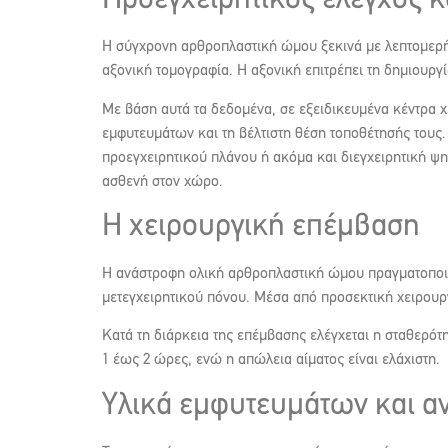
Προεγχειρητικός έλεγχος 
Η σύγχρονη αρθροπλαστική ώμου ξεκινά με λεπτομερή π
αξονική τομογραφία. Η αξονική επιτρέπει τη δημιουρ
Με βάση αυτά τα δεδομένα, σε εξειδικευμένα κέντρα 
εμφυτευμάτων και τη βέλτιστη θέση τοποθέτησής τους.
προεγχειρητικού πλάνου ή ακόμα και διεγχειρητική ψ
ασθενή στον χώρο.
Η χειρουργική επέμβαση
Η ανάστροφη ολική αρθροπλαστική ώμου πραγματοποιεί
μετεγχειρητικού πόνου. Μέσα από προσεκτική χειρουργ
Κατά τη διάρκεια της επέμβασης ελέγχεται η σταθερό
1 έως 2 ώρες, ενώ η απώλεια αίματος είναι ελάχιστη.
Υλικά εμφυτευμάτων και α