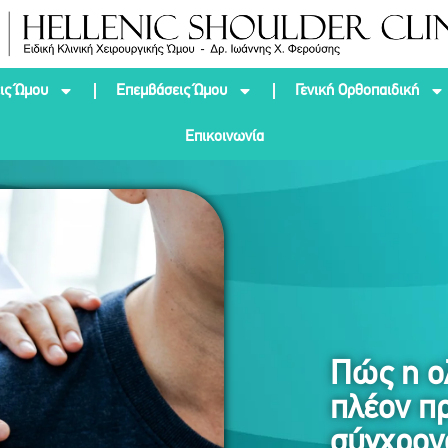
ις Ώμου
Επεμβάσεις Ώμου
Γενική Ορθοπαιδική
Επικοινωνία
Πώς η ο
πλέον πρ
σύγχρον