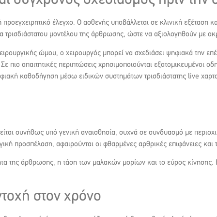
και σύγχρονος σχεδιασμός πριν την
ροεγχειρητικό έλεγχο. Ο ασθενής υποβάλλεται σε κλινική εξέταση και
γία τρισδιάστατου μοντέλου της άρθρωσης, ώστε να αξιολογηθούν με α
χειρουργικής ώμου, ο χειρουργός μπορεί να σχεδιάσει ψηφιακά την επ
 Σε πιο απαιτητικές περιπτώσεις χρησιμοποιούνται εξατομικευμένοι ο
ηφιακή καθοδήγηση μέσω ειδικών συστημάτων τρισδιάστατης live χαρ
ται συνήθως υπό γενική αναισθησία, συχνά σε συνδυασμό με περιοχικ
ική προσπέλαση, αφαιρούνται οι φθαρμένες αρθρικές επιφάνειες και τ
τητα της άρθρωσης, η τάση των μαλακών μορίων και το εύρος κίνησης.
ντοχή στον χρόνο