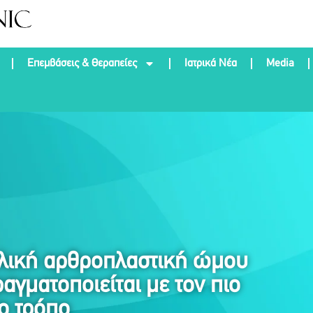
Επεμβάσεις & Θεραπείες
Ιατρικά Νέα
Media
λική αρθροπλαστική ώμου
αγματοποιείται με τον πιο
ο τρόπο