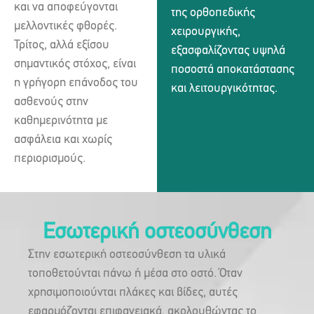
και να αποφεύγονται
της ορθοπεδικής
μελλοντικές φθορές.
χειρουργικής,
Τρίτος, αλλά εξίσου
εξασφαλίζοντας υψηλά
σημαντικός στόχος, είναι
ποσοστά αποκατάστασης
η γρήγορη επάνοδος του
και λειτουργικότητας.
ασθενούς στην
καθημερινότητα με
ασφάλεια και χωρίς
περιορισμούς.
Εσωτερική οστεοσύνθεση
Στην εσωτερική οστεοσύνθεση τα υλικά
τοποθετούνται πάνω ή μέσα στο οστό. Όταν
χρησιμοποιούνται πλάκες και βίδες, αυτές
εφαρμόζονται επιφανειακά, ακολουθώντας το