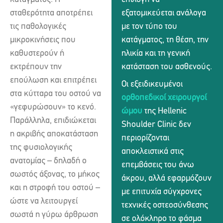
σταθερότητα αποτρέπει
εξατομικεύεται ανάλογα
τις παθολογικές
με τον τύπο του
μικροκινήσεις που
κατάγματος, τη θέση, την
καθυστερούν ή
ηλικία και τη γενική
εκτρέπουν την
κατάσταση του ασθενούς.
επούλωση και επιτρέπει
Οι εξειδικευμένοι
στα κύτταρα του οστού να
ορθοπεδικοί χειρουργοί
«γεφυρώσουν» το κενό.
ώμου
της Hellenic
Παράλληλα, επιδιώκεται
Shoulder Clinic δεν
η ακριβής αποκατάσταση
περιορίζονται
της φυσιολογικής
αποκλειστικά στις
ανατομίας – δηλαδή ο
επεμβάσεις του άνω
σωστός άξονας, το μήκος
άκρου, αλλά εφαρμόζουν
και η στροφή του οστού –
με επιτυχία σύγχρονες
ώστε να λειτουργεί
τεχνικές οστεοσύνθεσης
σωστά η γύρω άρθρωση
σε ολόκληρο το φάσμα