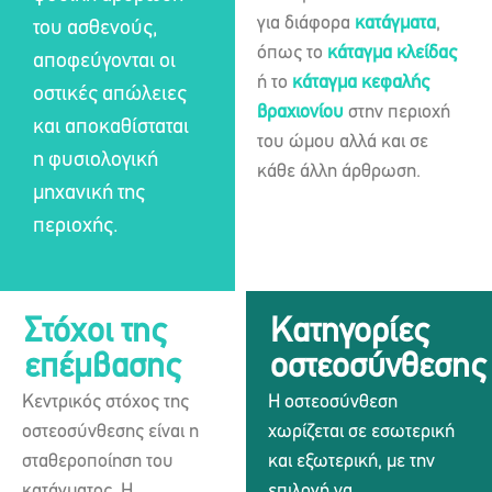
για διάφορα
κατάγματα
,
του ασθενούς,
όπως το
κάταγμα κλείδας
αποφεύγονται οι
ή το
κάταγμα κεφαλής
οστικές απώλειες
βραχιονίου
στην περιοχή
και αποκαθίσταται
του ώμου αλλά και σε
η φυσιολογική
κάθε άλλη άρθρωση.
μηχανική της
περιοχής.
Στόχοι της
Κατηγορίες
επέμβασης
οστεοσύνθεσης
Κεντρικός στόχος της
Η οστεοσύνθεση
οστεοσύνθεσης είναι η
χωρίζεται σε εσωτερική
σταθεροποίηση του
και εξωτερική, με την
κατάγματος. Η
επιλογή να