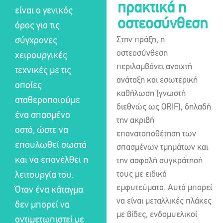
πρακτικά η
είναι ο γενικός
οστεοσύνθεση
όρος για τις
Στην πράξη, η
σύγχρονες
οστεοσύνθεση
χειρουργικές
περιλαμβάνει ανοιχτή
τεχνικές με τις
ανάταξη και εσωτερική
οποίες
καθήλωση (γνωστή
σταθεροποιούμε
διεθνώς ως ORIF), δηλαδή
ένα σπασμένο
την ακριβή
οστό, ώστε να
επανατοποθέτηση των
επουλωθεί σωστά
σπασμένων τμημάτων και
και να επανέλθει η
την ασφαλή συγκράτησή
τους με ειδικά
λειτουργία του.
εμφυτεύματα. Αυτά μπορεί
Όταν ένα κάταγμα
να είναι μεταλλικές πλάκες
δεν μπορεί να
με βίδες, ενδομυελικοί
αντιμετωπιστεί με