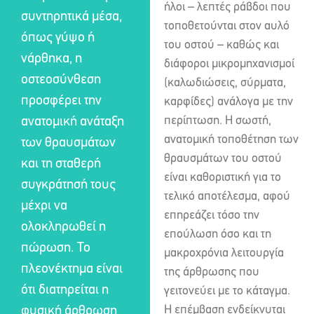
ήλοι – λεπτές ράβδοι που
συντηρητικά μέσα,
τοποθετούνται στον αυλό
όπως γύψο ή
του οστού – καθώς και
νάρθηκα, η
διάφοροι μικρομηχανισμοί
οστεοσύνθεση
(καλωδιώσεις, σύρματα,
προσφέρει την
καρφίδες) ανάλογα με την
περίπτωση. Η σωστή,
ανατομική ανάταξη
ανατομική τοποθέτηση των
των θραυσμάτων
θραυσμάτων του οστού
και τη σταθερή
είναι καθοριστική για το
συγκράτησή τους
τελικό αποτέλεσμα, αφού
μέχρι να
επηρεάζει τόσο την
ολοκληρωθεί η
επούλωση όσο και τη
πώρωση. Το
μακροχρόνια λειτουργία
πλεονέκτημα είναι
της άρθρωσης που
ότι διατηρείται η
γειτονεύει με το κάταγμα.
Η επέμβαση ενδείκνυται
φυσική άρθρωση