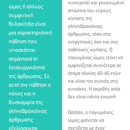
νυχτερινό) και γενικευμένη
ώμος ή αλλιώς
απώλεια του εύρους
συμφυτική
κίνησης της
θυλακίτιδα είναι
γληνοβραχιόνιας
μια χαρακτηριστική
άρθρωσης, τόσο στις
πάθηση που
ενεργητικές όσο και στις
παθητικές κινήσεις. Ο
υποσκάπτει
παγωμένος ώμος τείνει να
σημαντικά τη
εμφανίζεται συχνότερα σε
λειτουργικότητα
άτομα ηλικίας 40–60 ετών
της άρθρωσης. Σε
και είναι πιο συχνός στις
αυτή την πάθηση ο
γυναίκες. Η ακριβής αιτία
πόνος και η
δεν είναι πάντα γνωστή.
δυσκαμψία της
γληνοβραχιόνιας
Ωστόσο, ο παγωμένος
άρθρωσης
ώμος φαίνεται να
σχετίζεται με έναν
εξελίσσονται