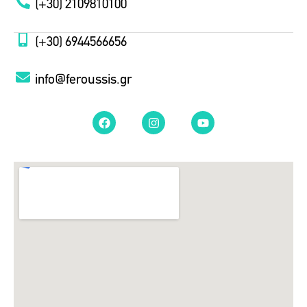
(+30) 2109810100
(+30) 6944566656
info@feroussis.gr