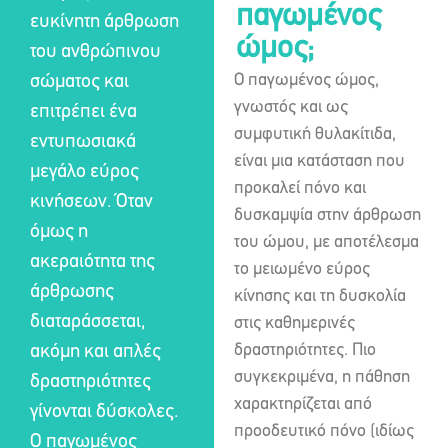
παγωμένος
ευκίνητη άρθρωση
ώμος;
του ανθρώπινου
Ο παγωμένος ώμος,
σώματος και
γνωστός και ως
επιτρέπει ένα
συμφυτική θυλακίτιδα,
εντυπωσιακά
είναι μια κατάσταση που
μεγάλο εύρος
προκαλεί πόνο και
κινήσεων. Όταν
δυσκαμψία στην άρθρωση
όμως η
του ώμου, με αποτέλεσμα
ακεραιότητα της
το μειωμένο εύρος
άρθρωσης
κίνησης και τη δυσκολία
διαταράσσεται,
στις καθημερινές
δραστηριότητες. Πιο
ακόμη και απλές
συγκεκριμένα, η πάθηση
δραστηριότητες
χαρακτηρίζεται από
γίνονται δύσκολες.
προοδευτικό πόνο (ιδίως
Ο παγωμένος