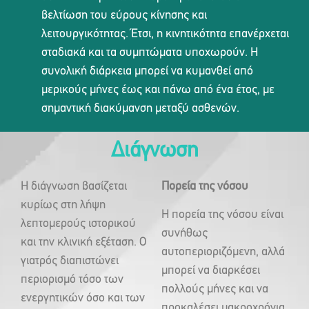
βελτίωση του εύρους κίνησης και
λειτουργικότητας. Έτσι, η κινητικότητα επανέρχεται
σταδιακά και τα συμπτώματα υποχωρούν. Η
συνολική διάρκεια μπορεί να κυμανθεί από
μερικούς μήνες έως και πάνω από ένα έτος, με
σημαντική διακύμανση μεταξύ ασθενών.
Διάγνωση
Η διάγνωση βασίζεται
Πορεία της νόσου
κυρίως στη λήψη
Η πορεία της νόσου είναι
λεπτομερούς ιστορικού
συνήθως
και την κλινική εξέταση. Ο
αυτοπεριοριζόμενη, αλλά
γιατρός διαπιστώνει
μπορεί να διαρκέσει
περιορισμό τόσο των
πολλούς μήνες και να
ενεργητικών όσο και των
προκαλέσει μακροχρόνια