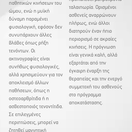
παθητικών κινήσεων του
ταλαιπωρία. Ορισμένοι
ώμου, ενώ η μυϊκή
ασθενείς αναρρώνουν
δύναμη παραμένει
πλήρως, ενώ άλλοι
φυσιολογική, εφόσον δεν
διατηρούν έναν ήπιο
συνυπάρχουν άλλες
περιορισμό σε ακραίες
βλάβες όπως ρήξη
κινήσεις. Η πρόγνωση
τενόντων. Οι
είναι γενικά καλή, αλλά
ακτινογραφίες είναι
εξαρτάται από την
συνήθως φυσιολογικές,
έγκαιρη έναρξη της
αλλά χρησιμεύουν για τον
θεραπείας και την ενεργό
αποκλεισμό άλλων
συμμετοχή του ασθενούς
παθήσεων, όπως η
στο πρόγραμμα
οστεοαρθρίτιδα ή η
αποκατάστασης.
ασβεστοποιός τενοντίτιδα.
Σε επιλεγμένες
περιπτώσεις, μπορεί να
ζητηθεί μαγνητική