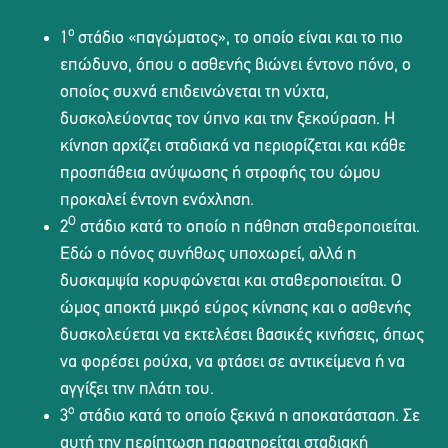
ο
1
στάδιο «παγώματος», το οποίο είναι και το πιο
επώδυνο, όπου ο ασθενής βιώνει έντονο πόνο, ο
οποίος συχνά επιδεινώνεται τη νύχτα,
δυσκολεύοντας τον ύπνο και την ξεκούραση. Η
κίνηση αρχίζει σταδιακά να περιορίζεται και κάθε
προσπάθεια ανύψωσης ή στροφής του ώμου
προκαλεί έντονη ενόχληση.
Ο
2
στάδιο κατά το οποίο η πάθηση σταθεροποιείται.
Εδώ ο πόνος συνήθως υποχωρεί, αλλά η
δυσκαμψία κορυφώνεται και σταθεροποιείται. Ο
ώμος αποκτά μικρό εύρος κίνησης και ο ασθενής
δυσκολεύεται να εκτελέσει βασικές κινήσεις, όπως
να φορέσει ρούχα, να φτάσει σε αντικείμενα ή να
αγγίξει την πλάτη του.
ο
3
στάδιο κατά το οποίο ξεκινά η αποκατάσταση. Σε
αυτή την περίπτωση παρατηρείται σταδιακή