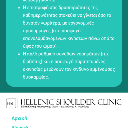
λειτουργικότητα.
Η επιστροφή στις δραστηριότητες της
καθημερινότητας στοχεύει να γίνεται όσο το
δυνατόν νωρίτερα, με εργονομικές
προσαρμογές (π.χ. αποφυγή
επαναλαμβανόμενων κινήσεων πάνω από το
ύψος του ώμου).
Η καλή ρύθμιση συνοδών νοσημάτων (π.χ.
διαβήτης) και η αποφυγή παρατεταμένης
ακινησίας μειώνουν τον κίνδυνο εμμένουσας
δυσκαμψίας.
Αρχική