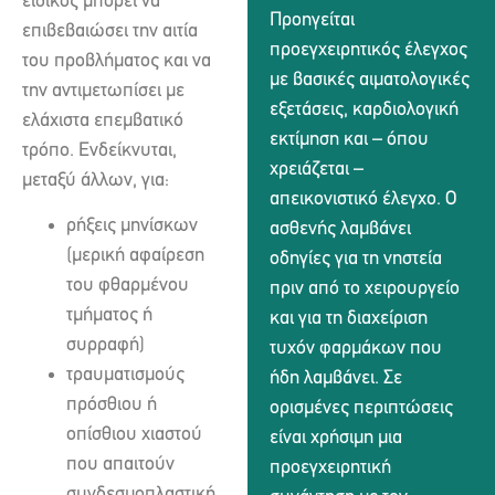
ειδικός μπορεί να
Προηγείται
επιβεβαιώσει την αιτία
προεγχειρητικός έλεγχος
του προβλήματος και να
με βασικές αιματολογικές
την αντιμετωπίσει με
εξετάσεις, καρδιολογική
ελάχιστα επεμβατικό
εκτίμηση και – όπου
τρόπο. Ενδείκνυται,
χρειάζεται –
μεταξύ άλλων, για:
απεικονιστικό έλεγχο. Ο
ρήξεις μηνίσκων
ασθενής λαμβάνει
(μερική αφαίρεση
οδηγίες για τη νηστεία
του φθαρμένου
πριν από το χειρουργείο
τμήματος ή
και για τη διαχείριση
συρραφή)
τυχόν φαρμάκων που
τραυματισμούς
ήδη λαμβάνει. Σε
πρόσθιου ή
ορισμένες περιπτώσεις
οπίσθιου χιαστού
είναι χρήσιμη μια
που απαιτούν
προεγχειρητική
συνδεσμοπλαστική