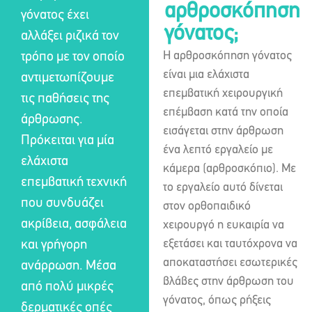
αρθροσκόπηση
γόνατος έχει
γόνατος;
αλλάξει ριζικά τον
Η αρθροσκόπηση γόνατος
τρόπο με τον οποίο
είναι μια ελάχιστα
αντιμετωπίζουμε
επεμβατική χειρουργική
τις παθήσεις της
επέμβαση κατά την οποία
άρθρωσης.
εισάγεται στην άρθρωση
Πρόκειται για μία
ένα λεπτό εργαλείο με
ελάχιστα
κάμερα (αρθροσκόπιο). Με
επεμβατική τεχνική
το εργαλείο αυτό δίνεται
που συνδυάζει
στον ορθοπαιδικό
ακρίβεια, ασφάλεια
χειρουργό η ευκαιρία να
εξετάσει και ταυτόχρονα να
και γρήγορη
αποκαταστήσει εσωτερικές
ανάρρωση. Μέσα
βλάβες στην άρθρωση του
από πολύ μικρές
γόνατος, όπως ρήξεις
δερματικές οπές