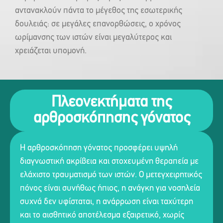
αντανακλούν πάντα το μέγεθος της εσωτερικής
δουλειάς: σε μεγάλες επανορθώσεις, ο χρόνος
ωρίμανσης των ιστών είναι μεγαλύτερος και
χρειάζεται υπομονή.
Πλεονεκτήματα της
αρθροσκόπησης γόνατος
Η αρθροσκόπηση γόνατος προσφέρει υψηλή
διαγνωστική ακρίβεια και στοχευμένη θεραπεία με
ελάχιστο τραυματισμό των ιστών. Ο μετεγχειρητικός
πόνος είναι συνήθως ήπιος, η ανάγκη για νοσηλεία
συχνά δεν υφίσταται, η ανάρρωση είναι ταχύτερη
και το αισθητικό αποτέλεσμα εξαιρετικό, χωρίς