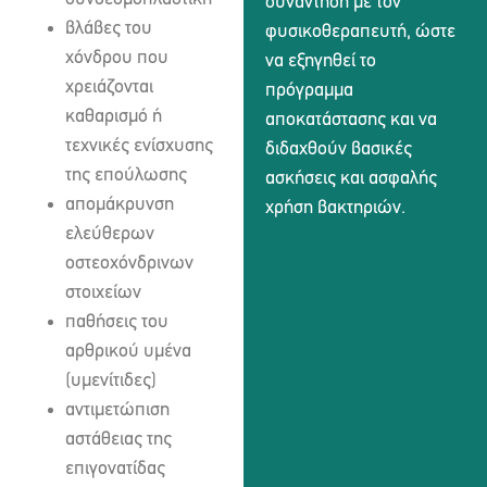
συνάντηση με τον
βλάβες του
φυσικοθεραπευτή, ώστε
χόνδρου που
να εξηγηθεί το
χρειάζονται
πρόγραμμα
καθαρισμό ή
αποκατάστασης και να
τεχνικές ενίσχυσης
διδαχθούν βασικές
της επούλωσης
ασκήσεις και ασφαλής
απομάκρυνση
χρήση βακτηριών.
ελεύθερων
οστεοχόνδρινων
στοιχείων
παθήσεις του
αρθρικού υμένα
(υμενίτιδες)
αντιμετώπιση
αστάθειας της
επιγονατίδας