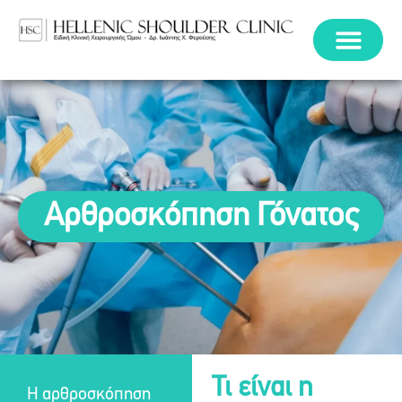
Αρθροσκόπηση Γόνατος
Τι είναι η
Η αρθροσκόπηση