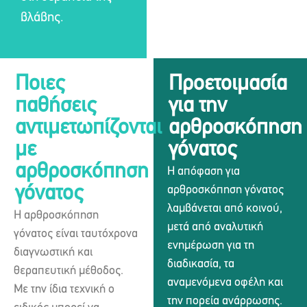
βλάβης.
Ποιες
Προετοιμασία
παθήσεις
για την
αντιμετωπίζονται
αρθροσκόπηση
με
γόνατος
αρθροσκόπηση
Η απόφαση για
γόνατος
αρθροσκόπηση γόνατος
λαμβάνεται από κοινού,
Η αρθροσκόπηση
μετά από αναλυτική
γόνατος είναι ταυτόχρονα
ενημέρωση για τη
διαγνωστική και
διαδικασία, τα
θεραπευτική μέθοδος.
αναμενόμενα οφέλη και
Με την ίδια τεχνική ο
την πορεία ανάρρωσης.